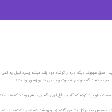
ید .احمق هوووف دیگه داره از گوشام دود بلند میشه پسره تنبل یه کمی
س عصبی بودم دیگه حواسم به خرت و پرتایی که رو زمین بود نشد
 سمت جلو پرت کردم که آاایییی آخ الهی بگم چی نشی ونداد که منو سکت
ه احساس میکنم کل نشیمن گاهم زیر و رو شد همینطور داشتم با دستم 