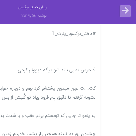
رمان دختر بوکسور
نوشته honey66
#دختر_بوکسور_پارت_1
اَه خرس قطبی بلند شو دیگه دیوونم کردی
کث....ت عین میمون پشتشو کرد بهم و دوباره خواب
نشونه گرفتم تا دقیق پام فرود بیاد تو کُلیش از ب
یه پامو تا جایی که تونستم بردم عقب و با شدت به
چشتون روز بد نبینه همچین از پشت خوردم زمین ک