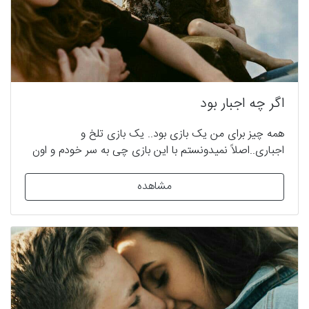
اگر چه اجبار بود
همه چیز برای من یک بازی بود.. یک بازی تلخ و
اجباری..اصلاً نمیدونستم با این بازی چی به سر خودم و اون
بیچاره میاد..فقط برام آبروی بابام مهم بود..اما اون بیچاره..!!
تقصیری نداشت.. مجبور بودم در برابر نگاه های سرد و
مشاهده
پرسشگرانش فقط سرمو بندازم پایین و سهم اون فقط سکوت
بود..سکوت…!!صدای خرد شدن غرور و احساس و شخصیتشو
میشنیدم..اما..کاری از دستم برنمیومد..خودمم بازیچه بودم!
این لکه ی ننگی بود که داشت آبروی چندین ساله ی بابامو
میبرد..چاره ای نبود..! نمیدونستم تا کی باید همدیگر رو
تحمل کنیم..اما بد کردم باهاش! خیلی بد! اما هر چی بود..باید
خودمو آماده ی یه زندگیه جهنمی و شوم که در انتظارم بود