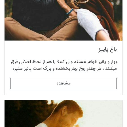
باغ پاییز
بهار و پائیز خواهر هستند ولی کاملا با هم از لحاظ اخلاقی فرق
میکنند ، هر چقدر روح بهار بخشنده و بزرگ است پائیز ستیزه
جو و سختگیر است و با همه سر لج دارد . آنها در خانه مردی
ثروتمند زندگی میکنند که پدر پائیز در آنجا سرایدار و مادرش
مشاهده
آشپز است . صاحب خانه آقای ارغوان است که پسرش را برای
تحصیل به اروپا فرستاده و او بعد از سالها به کشور باز میگردد
. سروش با دیدن بهار و پائیز با یاد دوران کودکی میافتد که با
آنها هم بازی بوده و به آنها محبّت زیادی میکند ، ولی پائیز
این محبتها را ترحم محسوب میکند و ...