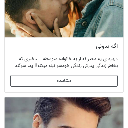
میکردم.. خودمو به تقدیر سپردم..هر چه بادا، باد….!! پایان
خوش #عاشقانه #ازدواج_اجباری #همخونه_ای #کلکلی
اگه بدونی
درباره ی یه دختر که از یه خانواده متوسطه … دختری که
بخاطر زندگی پدرش زندگی خودشو تباه میکنه!! پدر سوگند
قصه ما که یه راننده تاکسی سادست به جرم قتل محکوم به
اعدام میشه در این بین پسر مقتول شرطی میذاره که این
مشاهده
خانواده به کلی متعجب میشن!!