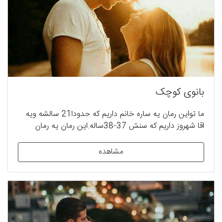
بانوی کوچک
ما تواین رمان یه ساره خانم داریم که حدودا21 سالشه ویه
اقا شهروز داریم که سنش 37-38ساله.این رمان یه رمان
ارومه.قراره همه چیز اروم پیش بره قراره تنش کمی داشته
باشیم ودر ضمن قول میدم که همه تون عاشق شخصیتها
مشاهده
مخصوصا شهروز بشی...