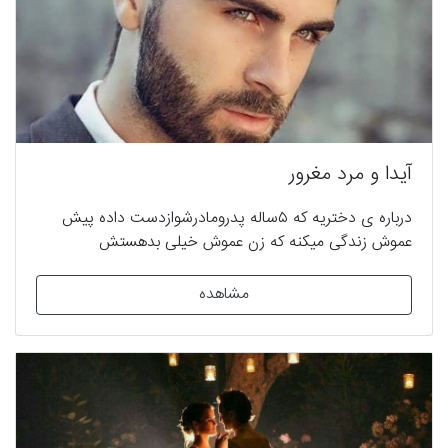
آیدا و مرد مغرور
درباره ی دختریه که ۵ساله پدرومادرشوازدست داده پیش
عموش زندگی میکنه که زن عموش خیلی بدهستش
بخاطراینکه عموش کارخودشوازدست نده بارییس شرکتشون
ازدواج میکنه که هیچ علاقه ایی بهم ندارن وپسره به
مشاهده
اسرارخوانواده ازدواج کرده وبه عنوان دوست درکنارهم زندگی
میکنن. #عاشقانه #همخونه_ای