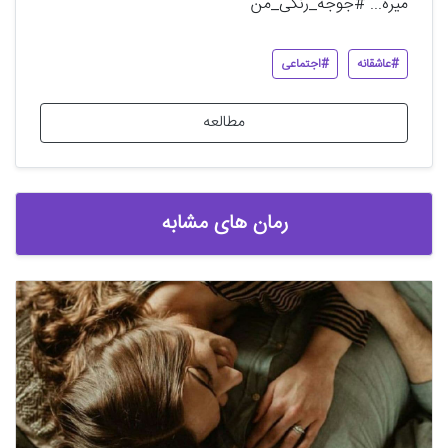
میره... #جوجه_رنگی_من
#عاشقانه
#اجتماعی
مطالعه
رمان های مشابه