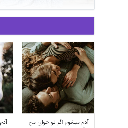
آدم میشوم اگر تو حوای من
آدم