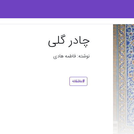
چادر گلی
نوشته: فاطمه هادی
#عاشقانه