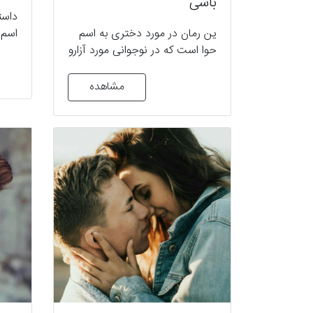
باشی
داست
ین رمان در مورد دختری به اسم
اسم ا
حوا است که در نوجوانی مورد آزارو
ماکا
اذیت عشقش قرار میگیره و به
ازدوا
شدت از این واقعه ضربه میخوره و
عنوا
مشاهده
سعی میکنه دوباره زندگیشو از سر
به ک
شروع کنه که با ورود آزاد آدین
حامی
زندگیش دستخوش دچار تغییرات
راحت
زیادی میشه... #عاشقانه #غمگین
پایا
#انتقامی #جدید