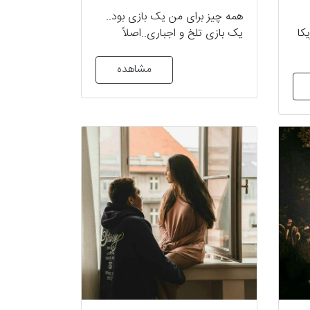
همه چیز برای من یک بازی بود..
کا
یک بازی تلخ و اجباری..اصلاً
نمیدونستم با این بازی چی به سر
خودم و اون بیچاره میاد..فقط برام
مشاهده
ت و
آبروی بابام مهم بود..اما اون
ه
بیچاره..!! تقصیری نداشت.. مجبور
ه
بودم در برابر نگاه های سرد و
ق
پرسشگرانش فقط سرمو بندازم
پایین و سهم اون فقط سکوت
بود..سکوت…!!صدای خرد شدن
غرور و احساس و شخصیتشو
میشنیدم..اما..کاری از دستم
برنمیومد..خودمم بازیچه بودم! این
لکه ی ننگی بود که داشت آبروی
چندین ساله ی بابامو میبرد..چاره
ای نبود..! نمیدونستم تا کی باید
همدیگر رو تحمل کنیم..اما بد کردم
باهاش! خیلی بد! اما هر چی