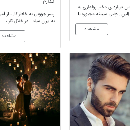
گذارم
ان درباره ی دختر پولداری به
ِلينِ . وقتی میبینه مجبوره با
پسر جوونی به خاطر کار ، از آمری
ن که علاقه ای بهش نداره
به ایران میاد . در خلالِ کار ،
ج کنه از خونه فرار می کنه و به
تصمیم میگیره دنبالِ بهونه ای
مشاهده
ن پرستار تو خونه ای مشغول
بگرده که مادرش رو بعد از بیس
مشاهده
ار میشه که باعث آشنایش با
پنج سال به ایران بکشونه . بهون
ن میشه . ولی ماکان به این
ای که دنبالشه ، هم مربوط میش
ی نمیتونه ازش بگذره و ...
به گذشته ی مادرش و هم عاش
ن خوش
شدنِ خودش … پایان خوش